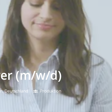
er (m/w/d)
en
,
Deutschland
Produktion