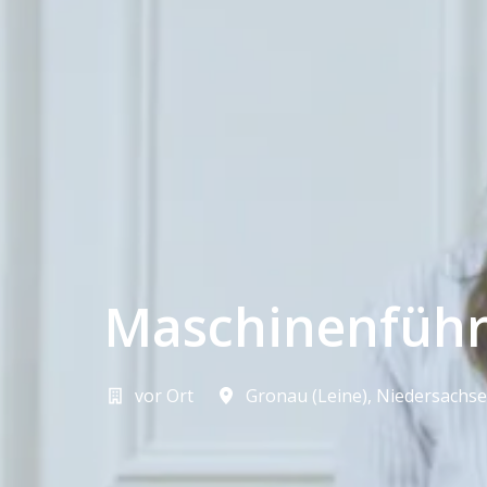
Maschinenführ
vor Ort
Gronau (Leine)
,
Niedersachs