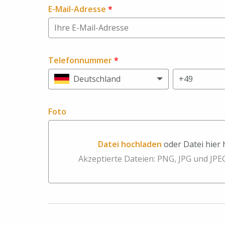
E-Mail-Adresse
*
Telefonnummer
*
Deutschland
Foto
Datei hochladen
oder Datei hier
Datei hochladen oder Datei hier hinzi
Akzeptierte Dateien: PNG, JPG und JPE