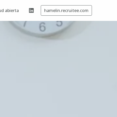
ud abierta
hamelin.recruitee.com