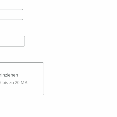
 hinziehen
ehen
G bis zu 20 MB.