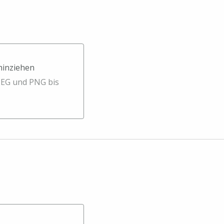
 hinziehen
en
PEG und PNG bis