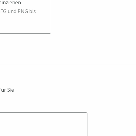
 hinziehen
en
PEG und PNG bis
für Sie