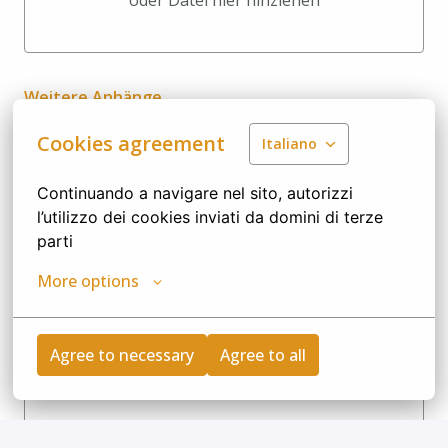
oder Datei hier hinziehen
Datei hochladen oder Datei hi
Weitere Anhänge
Cookies agreement
Italiano
Datei hochladen
oder Datei hier hinziehen
Continuando a navigare nel sito, autorizzi 
Datei hochladen oder Datei hi
l’utilizzo dei cookies inviati da domini di terze 
parti
More options
Weitere Anhänge
Datei hochladen
Agree to necessary
Agree to all
oder Datei hier hinziehen
Datei hochladen oder Datei hi