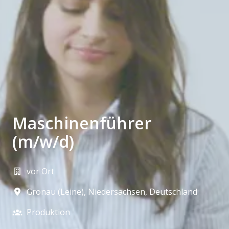
Maschinenführer
(m/w/d)
vor Ort
Gronau (Leine)
,
Niedersachsen
,
Deutschland
Produktion