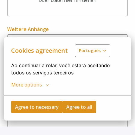
oder Datei hier hinziehen
Datei hochladen oder Datei hi
Weitere Anhänge
Datei hochladen
Cookies agreement
Português
oder Datei hier hinziehen
Datei hochladen oder Datei hi
Ao continuar a rolar, você estará aceitando 
todos os serviços terceiros
More options
Weitere Anhänge
Datei hochladen
Agree to necessary
Agree to all
oder Datei hier hinziehen
Datei hochladen oder Datei hi