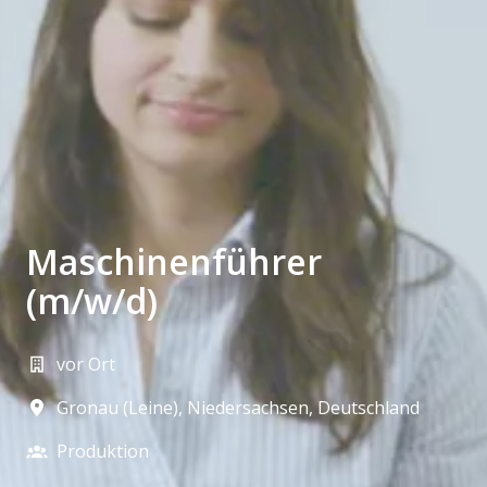
Maschinenführer
(m/w/d)
vor Ort
Gronau (Leine)
,
Niedersachsen
,
Deutschland
Produktion