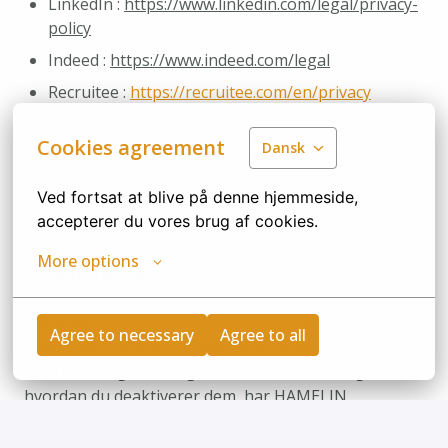
LinkedIn : 
https://www.linkedin.com/legal/privacy-
policy
Indeed : 
https://www.indeed.com/legal
Recruitee : 
https://recruitee.com/en/privacy
Vi bruger ikke dine data til andre formål, ogvi 
Cookies agreement
Dansk
videresælger eller udlåner ikke nogen data til 
eksterne enheder.
Ved fortsat at blive på denne hjemmeside, 
accepterer du vores brug af cookies.
More options
COOKIEPOLITIK
Websitet 
www.hamelin.recruitee.com
 website 
Agree to necessary
Agree to all
(“websitet”) bruger forskellige cookies. For at 
informere dig om brugen af disse cookies, og 
hvordan du deaktiverer dem, har HAMELIN 
udarbejdet denne cookiepolitik.