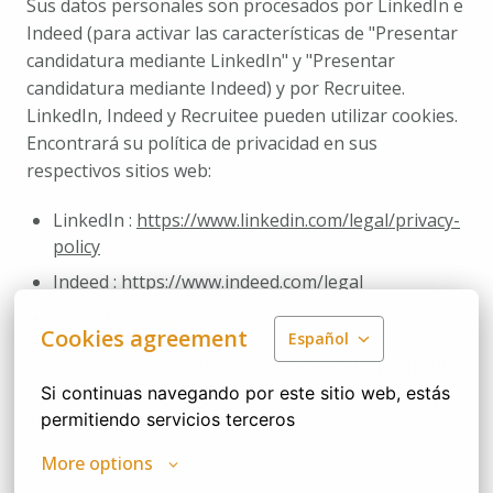
Sus datos personales son procesados por LinkedIn e 
Indeed (para activar las características de "Presentar 
candidatura mediante LinkedIn" y "Presentar 
candidatura mediante Indeed) y por Recruitee. 
LinkedIn, Indeed y Recruitee pueden utilizar cookies. 
Encontrará su política de privacidad en sus 
respectivos sitios web: 
LinkedIn : 
https://www.linkedin.com/legal/privacy-
policy
Indeed : 
https://www.indeed.com/legal
Recruitee : 
https://recruitee.com/en/privacy
Cookies agreement
Español
No utilizamos sus datos para ningún otro propósito 
y no revendemos ni alquilamos ningún dato a 
Si continuas navegando por este sitio web, estás 
entidades externas.
permitiendo servicios terceros
More options