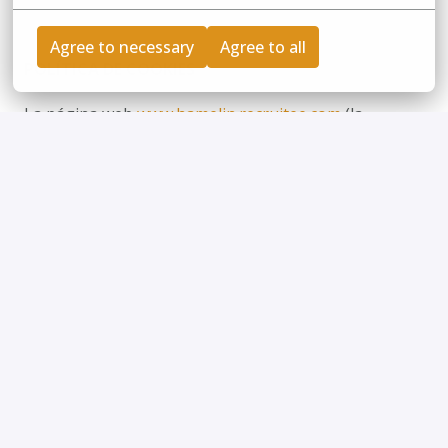
Agree to necessary
Agree to all
POLÍTICA DE COOKIES
La página web 
www.hamelin.recruitee.com
 (la 
«Página web») utiliza diferentes cookies. Para 
informarle sobre el uso de estas cookies y cómo 
puede deshabilitarlas, HAMELIN ha elaborado la 
presente política de cookies.
HAMELIN se ha asociado con RECRUITEE B.V., una 
empresa de terceros, para mejorar la gestión de su 
proceso de contratación. La publicación de ofertas de 
trabajo, la tramitación de candidaturas y todas las 
operaciones realizadas durante el proceso de 
contratación ahora las realizan los equipos HAMELIN 
autorizados mediante la plataforma RECRUITEE.