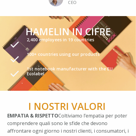
CEO
HAMELIN IN CIFRE
2,400 employees in 19 countries
100+ countries using our products
1st notebook manufacturer with the EU
Ecolabel
I NOSTRI VALORI 
EMPATIA & RISPETTO
Coltiviamo l’empatia per poter 
comprendere quali sono le sfide che devono 
affrontare ogni giorno i nostri clienti, i consumatori, i 