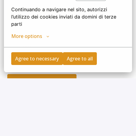
Instandhaltung
Continuando a navigare nel sito, autorizzi 
Visualizza offerta di lavoro
l’utilizzo dei cookies inviati da domini di terze 
parti
More options
Operator Maszyn
In loco
Włocławek
,
Cuiavia-Pomerania
,
Polonia
Agree to necessary
Agree to all
Production
Visualizza offerta di lavoro
CANDIDATURA SPONTANEA
In loco
Hérouville Saint Clair
,
Normandia
,
Francia
Nessun reparto