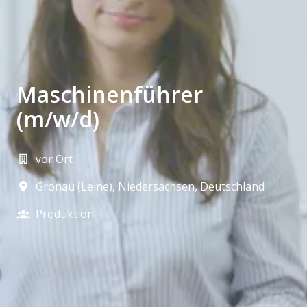
Maschinenführer
(m/w/d)
vor Ort
Gronau (Leine)
,
Niedersachsen
,
Deutschland
Produktion