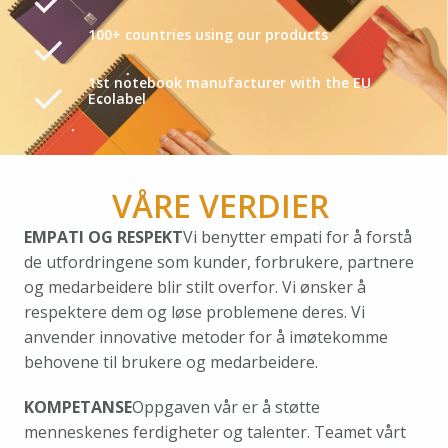
100+ countries using our products
1st notebook manufacturer with the EU
Ecolabel
VÅRE VERDIER 
EMPATI OG RESPEKT
Vi benytter empati for å forstå 
de utfordringene som kunder, forbrukere, partnere 
og medarbeidere blir stilt overfor. Vi ønsker å 
respektere dem og løse problemene deres. Vi 
anvender innovative metoder for å imøtekomme 
behovene til brukere og medarbeidere.
KOMPETANSE
Oppgaven vår er å støtte 
menneskenes ferdigheter og talenter. Teamet vårt 