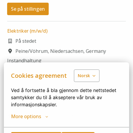
Se på stillingen
Elektriker (m/w/d)
På stedet
Peine/Vöhrum
,
Niedersachsen
,
Germany
Instandhaltung
Se på stillingen
Cookies agreement
Norsk
Ved å fortsette å bla gjennom dette nettstedet 
Operator Maszyn
samtykker du til å akseptere vår bruk av 
informasjonskapsler.
På stedet
Włocławek
,
Kujawsko-Pomorskie
,
Poland
More options
Production