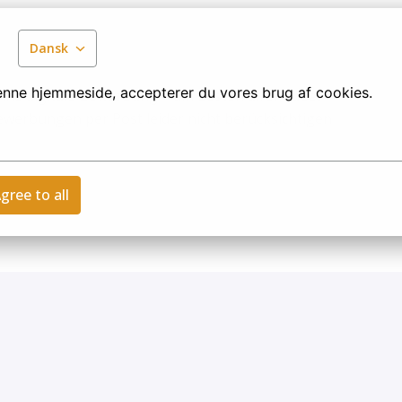
Dansk
denne hjemmeside, accepterer du vores brug af cookies.
eine digitale Bewerbung – am besten direkt über
Bewerbungen per Post leider nicht berücksichtigen
gree to all