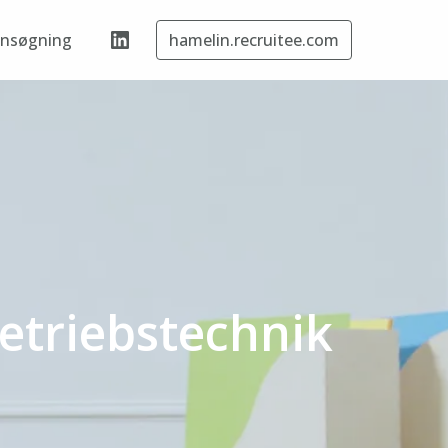
ansøgning
hamelin.recruitee.com
etriebstechnik