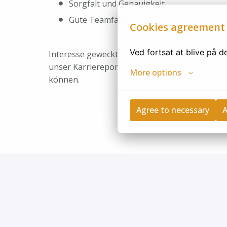
Sorgfalt und Genauigkeit
Gute Teamfähigkeit
Cookies agreement
Ved fortsat at blive på 
Interesse geweckt? Dann freuen wir uns auf d
unser Karriereportal. Bitte beachte, dass wir 
More options
können.
Agree to necessary
A
Privacy policy