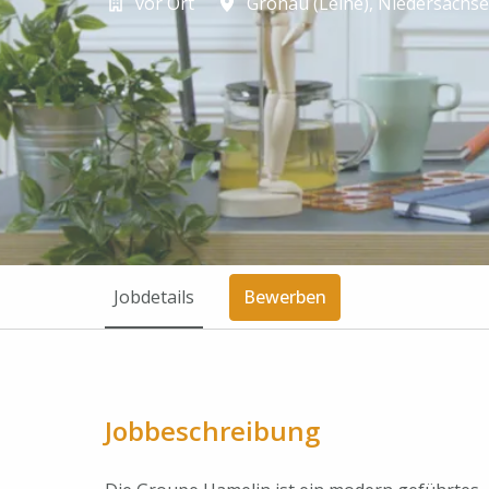
vor Ort
Gronau (Leine)
,
Niedersachs
Jobdetails
Bewerben
Jobbeschreibung