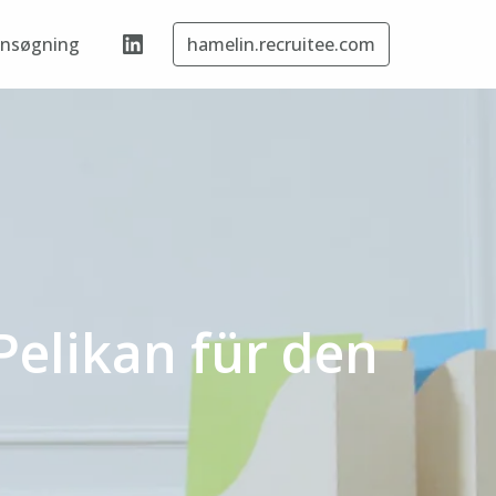
ansøgning
hamelin.recruitee.com
Pelikan für den