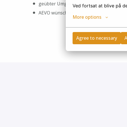
geübter Umgang mit MS-Office wünsche
Ved fortsat at blive på 
AEVO wünschenswert
More options
Agree to necessary
A
Privacy policy