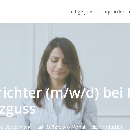
Ledige jobs
Uopfordret 
ichter (m/w/d) bei 
tzguss
n
,
Deutschland
3.082 € pro Monat
Production