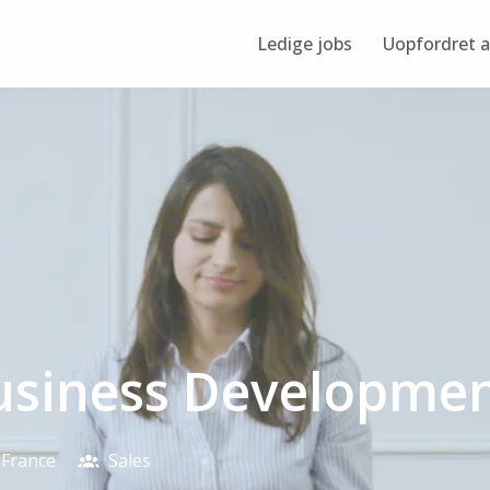
Ledige jobs
Uopfordret 
usiness Developmen
France
Sales