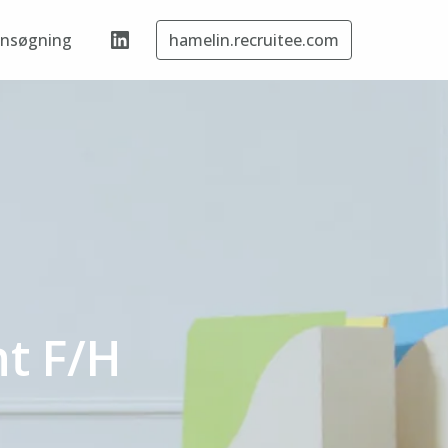
ansøgning
hamelin.recruitee.com
t F/H