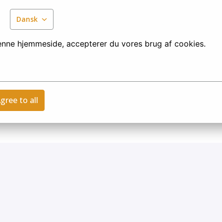
’évolution vers le développement international.
Dansk
eurs, leader européen des fournitures de bureau.
denne hjemmeside, accepterer du vores brug af cookies.
gree to all