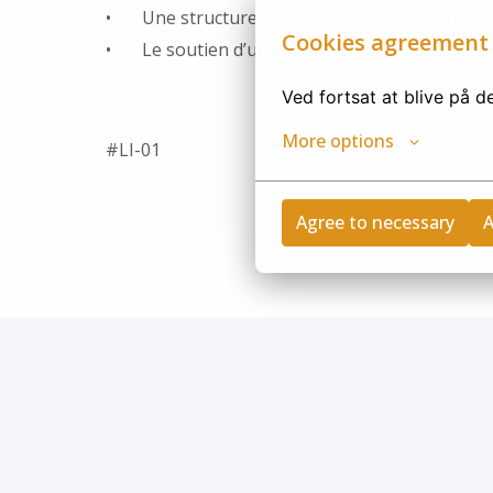
• Une structure agile avec des perspectives d
Cookies agreement
• Le soutien d’un groupe de 3 000 collaborat
Ved fortsat at blive på 
More options
#LI-01
Agree to necessary
A
Privacy policy