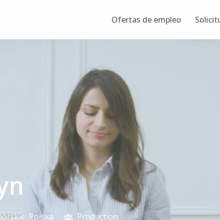
Ofertas de empleo
Solicit
yn
orskie
,
Polska
Production