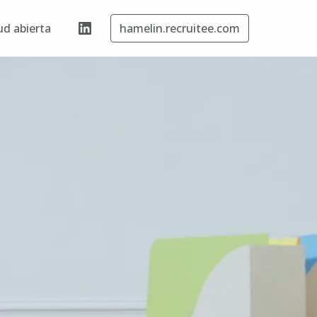
ud abierta
hamelin.recruitee.com