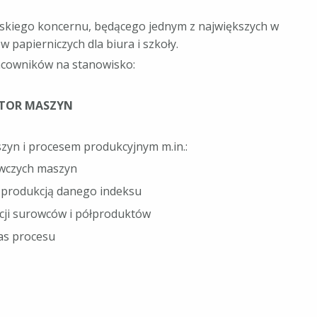
pejskiego koncernu, będącego jednym z największych w
 papierniczych dla biura i szkoły.
acowników na stanowisko:
TOR MASZYN
yn i procesem produkcyjnym m.in.:
awczych maszyn
 produkcją danego indeksu
cji surowców i półproduktów
as procesu