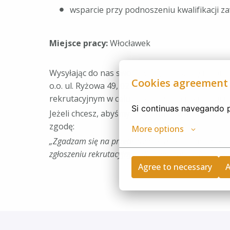
wsparcie przy podnoszeniu kwalifikacji 
Miejsce pracy:
Włocławek
Wysyłając do nas swoje cv, zgadzasz się na pr
Cookies agreement
o.o. ul. Ryżowa 49, 02-495 Warszawa Twoich d
rekrutacyjnym w celu prowadzenia rekrutacji 
Si continuas navegando p
Jeżeli chcesz, abyśmy zachowali Twoje CV w na
zgodę:
More options
„Zgadzam się na przetwarzanie przez
Hamelin Pol
zgłoszeniu rekrutacyjnym dla celów przyszłych rekru
Agree to necessary
A