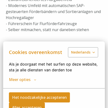
- Modernes Umfeld mit automatischen SAP-
gesteuerten Förderbändern und Sortieranlagen und
Hochregallager
- Führerschein für Flurförderfahrzeuge
- Selber mitmachen, statt nur daneben stehen
Stellenanforderungen
Cookies overeenkomst
Nederlands
VORAUSSETZUNGEN
Als je doorgaat met het surfen op deze website, 
- Mindestens einen guten Hauptschulabschluss
sta je alle diensten van derden toe
- Gute Mathe- und Deutschkenntnisse
Meer opties
- Teamplayer
- Leistungsbereitschaft
Het noodzakelijke accepteren
Interesse geweckt? Dann freuen wir uns auf deine
Alles accepteren