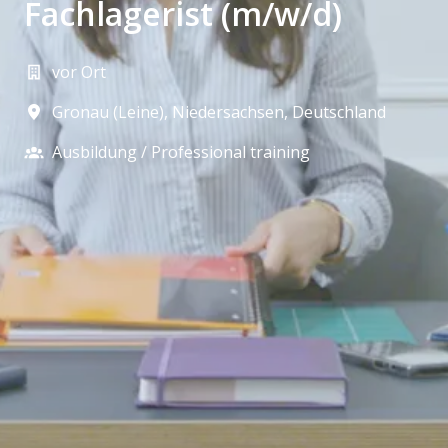
Fachlagerist (m/w/d)
vor Ort
Gronau (Leine)
,
Niedersachsen
,
Deutschland
Ausbildung / Professional training