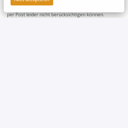
digitale Bewerbung – am besten direkt über unser
Karriereportal. Bitte beachte, dass wir Bewerbungen
per Post leider nicht berücksichtigen können.
Bewerben
Job teilen
Privacy policy