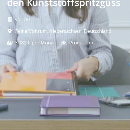
den Kunststoffspritzguss
vor Ort
Peine/Vöhrum
,
Niedersachsen
,
Deutschland
3.082 € pro Monat
Production