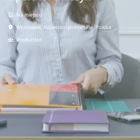
Na miejscu
Włocławek
,
kujawsko-pomorskie
,
Polska
Production