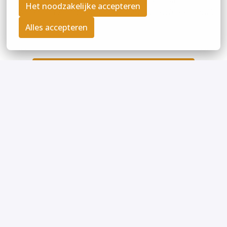
Het noodzakelijke accepteren
zgłoszeniu rekrutacyjnym dla celów przyszłych rekrutacji”.
Alles accepteren
Aplikuj
lub
Apply with Indeed
unavailable
Update cookies
Daj znać innym o tej ofercie pracy