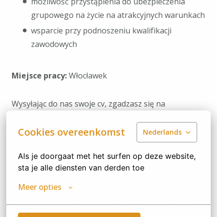
możliwość przystąpienia do ubezpieczenia
grupowego na życie na atrakcyjnych warunkach
wsparcie przy podnoszeniu kwalifikacji
zawodowych
Miejsce pracy:
Włocławek
Wysyłając do nas swoje cv, zgadzasz się na
przetwarzanie przez Pracodawcę Hamelin Polska Sp.
z o.o. ul. Ryżowa 49, 02-495 Warszawa Twoich danych
Cookies overeenkomst
Nederlands
osobowych zawartych w zgłoszeniu rekrutacyjnym w
celu prowadzenia rekrutacji na stanowisko wskazane
Als je doorgaat met het surfen op deze website, 
w ogłoszeniu.
sta je alle diensten van derden toe
Jeżeli chcesz, abyśmy zachowali Twoje CV w naszej
Meer opties
bazie, umieść dodatkowo w CV następującą zgodę:
„Zgadzam się na przetwarzanie przez
Hamelin Polska
Sp. z o.o.
danych osobowych zawartych w moim