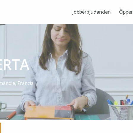
Jobberbjudanden
Öppen
ERTA
mandie
,
Francia