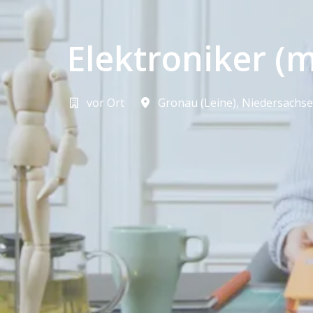
Elektroniker (
vor Ort
Gronau (Leine)
,
Niedersachs