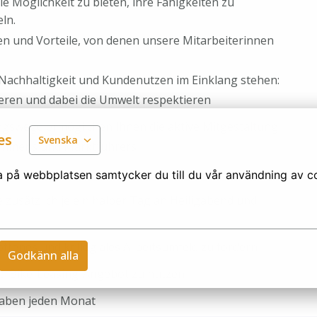
ie Möglichkeit zu bieten, ihre Fähigkeiten zu
eln.
gen und Vorteile, von denen unsere Mitarbeiterinnen
 Nachhaltigkeit und Kundenutzen im Einklang stehen:
ieren und dabei die Umwelt respektieren
ngswege ermöglichen Ihnen die aktive Mitgestaltung
es
Svenska
ehmens und Marktführers
a på webbplatsen samtycker du till du vår användning av c
zusätzlich je ein halber Tag an Heiligabend und
offenes und kollegiales Arbeitsumfeld zu fördern
Godkänn alla
Job-Bike-Leasing-Angebot zu nutzen
haben jeden Monat