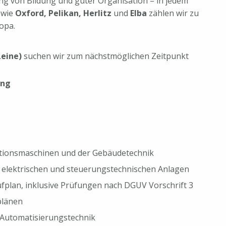
ng von Bildung und guter Organisation – in jedem
 wie
Oxford, Pelikan, Herlitz
und
Elba
zählen wir zu
opa.
Leine)
suchen wir zum nächstmöglichen Zeitpunkt
ung
tionsmaschinen und der Gebäudetechnik
 elektrischen und steuerungstechnischen Anlagen
lan, inklusive Prüfungen nach DGUV Vorschrift 3
plänen
 Automatisierungstechnik