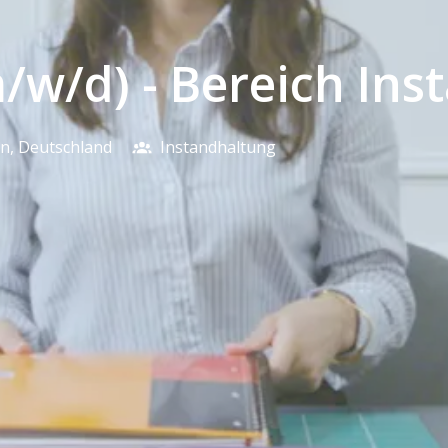
m/w/d) - Bereich In
en
,
Deutschland
Instandhaltung