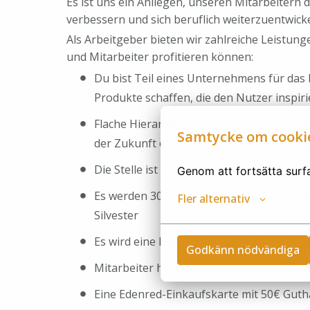
Es ist uns ein Anliegen, unseren Mitarbeitern d
verbessern und sich beruflich weiterzuentwick
Als Arbeitgeber bieten wir zahlreiche Leistun
und Mitarbeiter profitieren können:
Du bist Teil eines Unternehmens für das
Produkte schaffen, die den Nutzer inspir
Flache Hierarchien und kurze Entscheidu
Samtycke om cooki
der Zukunft eines renommierten Untern
Die Stelle ist unbefristet und in Vollzeit
Genom att fortsätta surf
Es werden 30 Tage Urlaub gewährt, sowie 
Fler alternativ
Silvester
Es wird eine Duz-Kultur gepflegt, um ein 
Godkänn nödvändiga
Mitarbeiter haben die Möglichkeit, das 
Eine Edenred-Einkaufskarte mit 50€ Gut