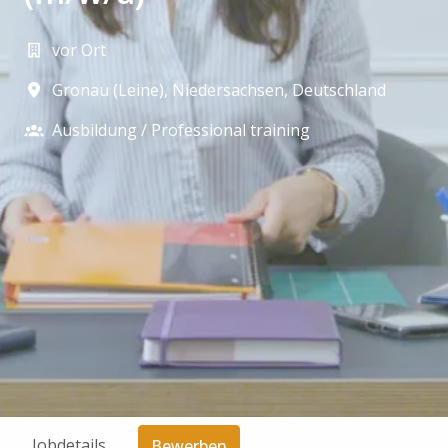
vor Ort
Gronau (Leine)
,
Niedersachsen
,
Deutschland
Ausbildung / Professional training
Jobdetails
Bewerben