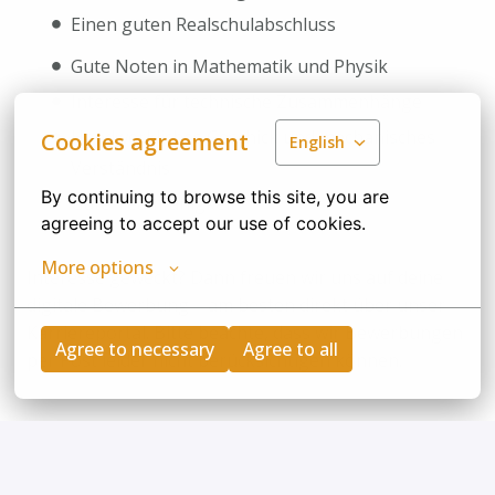
Einen guten Realschulabschluss
Gute Noten in Mathematik und Physik
Interesse für technische Zusammenhänge
Handwerkliches Geschick und mechanisches
Cookies agreement
English
Verständnis
By continuing to browse this site, you are 
Gute Teamfähigkeit
agreeing to accept our use of cookies.
More options
Interesse geweckt? Dann freuen wir uns auf deine
digitale Bewerbung – am besten direkt über unser
Karriereportal. Bitte beachte, dass wir Bewerbungen
Agree to necessary
Agree to all
per Post leider nicht berücksichtigen können.
Bewerben