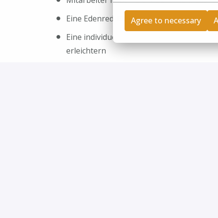
Mitarbeiter haben die Möglichkeit, das 
Eine Edenred-Einkaufskarte mit 50€ Gut
Agree to necessary
A
Eine individuelle und strukturierte Einar
erleichtern
Für die erfolgreiche Vermittlung neuer M
Zu besonderen Dienstjubiläen werden s
Regelmäßige Firmenevents um das Gemei