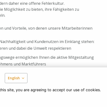
ern daher eine offene Fehlerkultur.
ie Möglichkeit zu bieten, ihre Fähigkeiten zu
eln.
gen und Vorteile, von denen unsere Mitarbeiterinnen
 Nachhaltigkeit und Kundenutzen im Einklang stehen:
ieren und dabei die Umwelt respektieren
ngswege ermöglichen Ihnen die aktive Mitgestaltung
ehmens und Marktführers
English
zusätzlich je ein halber Tag an Heiligabend und
his site, you are agreeing to accept our use of cookies.
offenes und kollegiales Arbeitsumfeld zu fördern