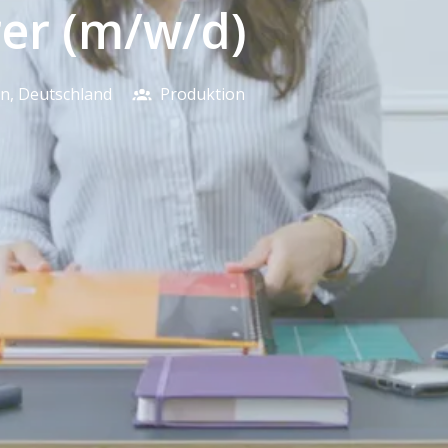
er (m/w/d)
en
,
Deutschland
Produktion