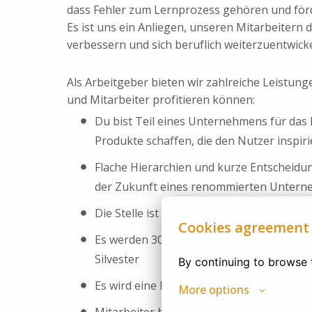
dass Fehler zum Lernprozess gehören und förd
Es ist uns ein Anliegen, unseren Mitarbeitern d
verbessern und sich beruflich weiterzuentwick
Als Arbeitgeber bieten wir zahlreiche Leistun
und Mitarbeiter profitieren können:
Du bist Teil eines Unternehmens für das
Produkte schaffen, die den Nutzer inspir
Flache Hierarchien und kurze Entscheidu
der Zukunft eines renommierten Untern
Die Stelle ist unbefristet und in Vollzeit
Cookies agreement
Es werden 30 Tage Urlaub gewährt, sowie 
Silvester
By continuing to browse t
Es wird eine Duz-Kultur gepflegt, um ein 
More options