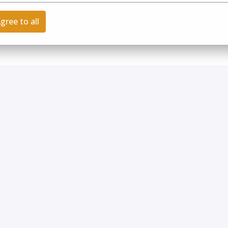
Job-Bike-Leasing-Angebot zu nutzen
haben jeden Monat
gree to all
beitung wird gewährleistet, um den Einstieg zu
itarbeiter wird eine Empfehlungsprämie gezahlt
pezielle Sonderzuwendungen gewährt
nschaftsgefühl zu stärken