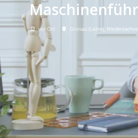
Maschinenführ
vor Ort
Gronau (Leine)
,
Niedersachs