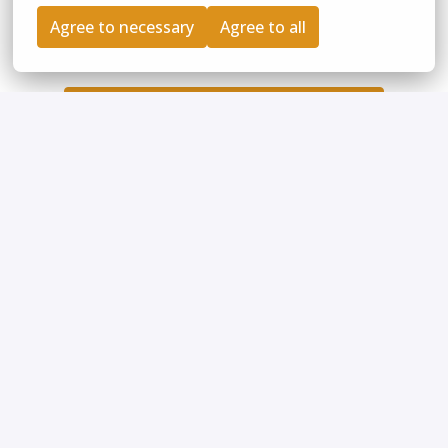
Agree to necessary
Agree to all
Bewerben
oder
Apply with Indeed
nicht verfügbar
Cookies aktualisieren
Job teilen