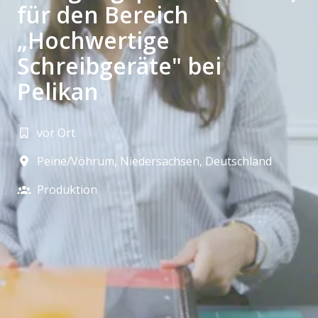
für den Bereich
„Hochwertige
Schreibgeräte" bei
Pelikan
vor Ort
Peine/Vöhrum
,
Niedersachsen
,
Deutschland
Produktion