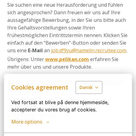
Sie suchen eine neue Herausforderung und fühlen
sich angesprochen? Dann freuen wir uns auf Ihre
aussagefähige Bewerbung, in der Sie uns bitte auch
Ihre Gehaltsvorstellungen sowie Ihren
frühestmöglichen Eintrittstermin nennen. Klicken Sie
einfach auf den “Bewerben”-Button oder senden Sie
uns eine
E-Mail
an
job.df9yu@hamelin.recruitee.com
.
Übrigens: Unter
www.pelikan.com
erfahren Sie
mehr über uns und unsere Produkte.
Pelikan PBS-Produktionsgesellschaft mbH & Co.
Cookies agreement
Dansk
KG
Bereich Personal – Carina Uters
Ved fortsat at blive på denne hjemmeside, 
Pelikanstraße 11
accepterer du vores brug af cookies.
31228 Peine-Vöhrum
More options