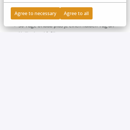
Unbefristete Vollzeitstelle mit langfristiger
Agree to necessary
Agree to all
Perspektive
30 Tage Urlaub plus je einen halben Tag an
Heiligabend & Silvester
Duz-Kultur & flache Hierarchien –
unkompliziert, direkt, auf Augenhöhe
Mobiles Arbeiten: Möglichkeit, einen Tag pro
Woche mobil zu arbeiten
Strukturierte Einarbeitung, damit du sicher
ankommst
JobBike-Leasing für deinen Arbeitsweg oder
privat
Edenred-Karte mit 50 € monatlich als
steuerfreier Sachbezug