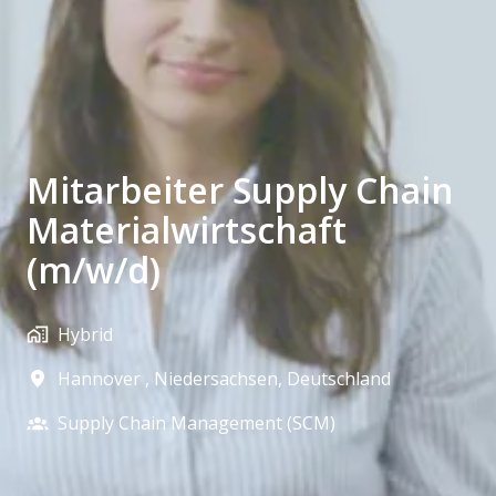
Mitarbeiter Supply Chain
Materialwirtschaft
(m/w/d)
Hybrid
Hannover
,
Niedersachsen
,
Deutschland
Supply Chain Management (SCM)​