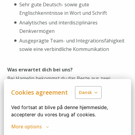
Sehr gute Deutsch- sowie gute
Englischkenntnisse in Wort und Schrift
Analytisches und interdisziplinäres
Denkvermögen
Ausgeprägte Team- und Integrationsfähigkeit
sowie eine verbindliche Kommunikation
Was erwartet dich bei uns?
Bei Hamelin bekommst du das Beste aus zwei
Welten: die Stabilität eines internationalen
Cookies agreement
Dansk
Unternehmens – und gleichzeitig kurze Wege,
direkte Ansprache und echte Mitgestaltung wie im
Ved fortsat at blive på denne hjemmeside, 
Mittelstand. Wir arbeiten offen zusammen, sagen
accepterer du vores brug af cookies.
Dinge klar und lernen auch aus Fehlern.
More options
Darauf kannst du dich freuen: