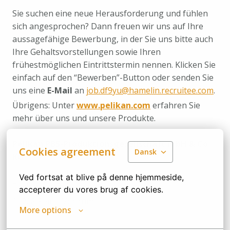
Sie suchen eine neue Herausforderung und fühlen
sich angesprochen? Dann freuen wir uns auf Ihre
aussagefähige Bewerbung, in der Sie uns bitte auch
Ihre Gehaltsvorstellungen sowie Ihren
frühestmöglichen Eintrittstermin nennen. Klicken Sie
einfach auf den “Bewerben”-Button oder senden Sie
uns eine
E-Mail
an
job.df9yu@hamelin.recruitee.com
.
Übrigens: Unter
www.pelikan.com
erfahren Sie
mehr über uns und unsere Produkte.
Pelikan PBS-Produktionsgesellschaft mbH & Co.
Cookies agreement
Dansk
KG
Bereich Personal – Carina Uters
Ved fortsat at blive på denne hjemmeside, 
Pelikanstraße 11
accepterer du vores brug af cookies.
31228 Peine-Vöhrum
More options