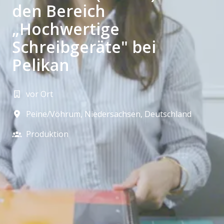
den Bereich
„Hochwertige
Schreibgeräte" bei
Pelikan
vor Ort
Peine/Vöhrum
,
Niedersachsen
,
Deutschland
Produktion