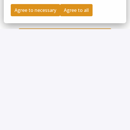
Agree to necessary
Agree to all
Bewerben
oder
Apply with Indeed
nicht verfügbar
Cookies aktualisieren
Job teilen