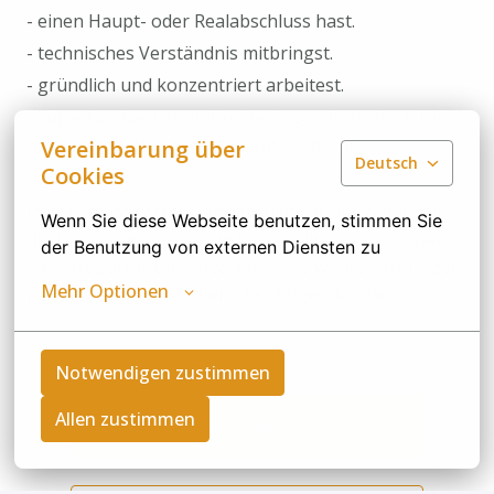
- einen Haupt- oder Realabschluss hast.
- technisches Verständnis mitbringst.
- gründlich und konzentriert arbeitest.
- zupacken kannst und keine Angst davor hast, Dir
auch mal die Hände schmutzig zu machen.
Vereinbarung über
Deutsch
Cookies
Interesse geweckt? Dann freuen wir uns auf deine
Wenn Sie diese Webseite benutzen, stimmen Sie 
digitale Bewerbung – am besten direkt über unser
der Benutzung von externen Diensten zu
Karriereportal. Bitte beachte, dass wir Bewerbungen
Mehr Optionen
per Post leider nicht berücksichtigen können.
Notwendigen zustimmen
Allen zustimmen
Bewerben