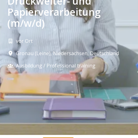
Druckweiter- und
Papierverarbeitung
(m/w/d)
vor Ort
Gronau (Leine)
,
Niedersachsen
,
Deutschland
Ausbildung / Professional training