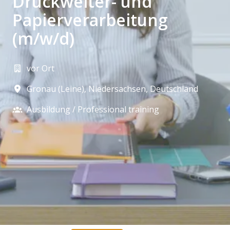
Druckweiter- und
Papierverarbeitung
(m/w/d)
vor Ort
Gronau (Leine)
,
Niedersachsen
,
Deutschland
Ausbildung / Professional training