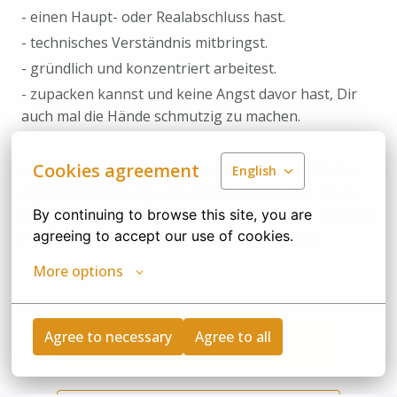
- einen Haupt- oder Realabschluss hast.
- technisches Verständnis mitbringst.
- gründlich und konzentriert arbeitest.
- zupacken kannst und keine Angst davor hast, Dir
auch mal die Hände schmutzig zu machen.
Cookies agreement
Interesse geweckt? Dann freuen wir uns auf deine
English
digitale Bewerbung – am besten direkt über unser
Karriereportal. Bitte beachte, dass wir Bewerbungen
By continuing to browse this site, you are 
per Post leider nicht berücksichtigen können.
agreeing to accept our use of cookies.
More options
Agree to necessary
Agree to all
Bewerben