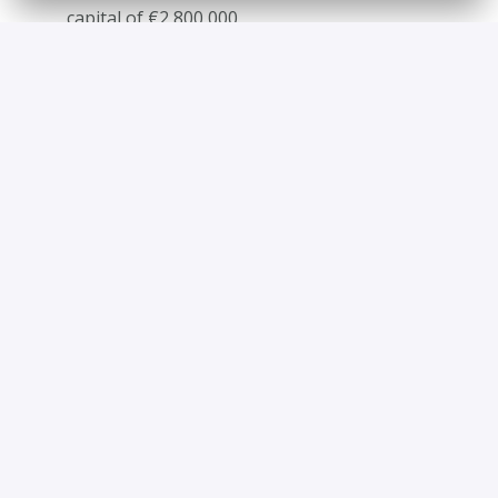
capital of €2,800,000
With head office is located at 1, Rue du 
Campus, 14200 HEROUVILLE SAINT CLAIR, 
FRANCE
Tel: +33 231 463 737
Alle mit
*
gekennzeichneten Felder sind Pflichtfelder.
Senden