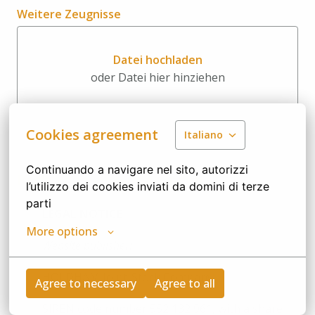
Weitere Zeugnisse
Datei hochladen
oder Datei hier hinziehen
Datei hochladen oder Datei hi
Cookies agreement
Italiano
Continuando a navigare nel sito, autorizzi 
Rechtliche Vereinbarungen
l’utilizzo dei cookies inviati da domini di terze 
parti
LEGAL NOTICE
More options
Website publisher:
HOLDHAM Joint-Stock Company
Agree to necessary
Agree to all
SIREN code number 552 132 961, with a share 