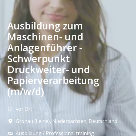
Ausbildung zum
Maschinen- und
Anlagenführer -
Schwerpunkt
Druckweiter- und
Papierverarbeitung
(m/w/d)
vor Ort
Gronau (Leine)
,
Niedersachsen
,
Deutschland
Ausbildung / Professional training