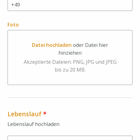
Foto
Datei hochladen
oder Datei hier
hinziehen
Datei hochladen oder Datei hier hinziehen
Akzeptierte Dateien: PNG, JPG und JPEG
bis zu 20 MB.
Lebenslauf
*
Lebenslauf hochladen