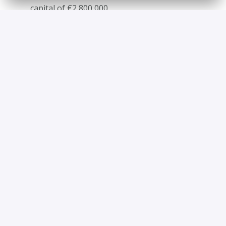
capital of €2,800,000
With head office is located at 1, Rue du 
Campus, 14200 HEROUVILLE SAINT CLAIR, 
FRANCE
Tel: +33 231 463 737
Alle mit
*
gekennzeichneten Felder sind Pflichtfelder.
Senden