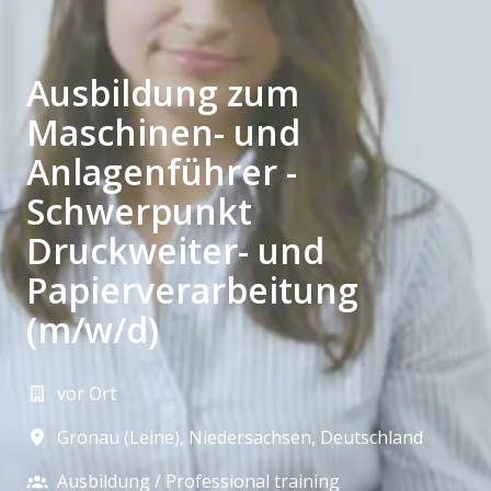
Ausbildung zum
Maschinen- und
Anlagenführer -
Schwerpunkt
Druckweiter- und
Papierverarbeitung
(m/w/d)
vor Ort
Gronau (Leine)
,
Niedersachsen
,
Deutschland
Ausbildung / Professional training