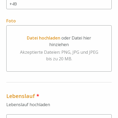
Foto
Datei hochladen
oder Datei hier
hinziehen
Datei hochladen oder Datei hier hinziehen
Akzeptierte Dateien: PNG, JPG und JPEG
bis zu 20 MB.
Lebenslauf
*
Lebenslauf hochladen