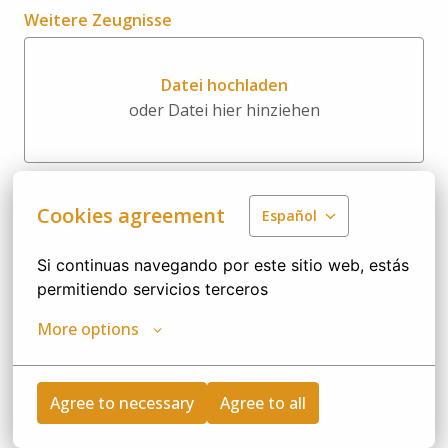
Weitere Zeugnisse
Datei hochladen
oder Datei hier hinziehen
Datei hochladen oder Datei hi
Cookies agreement
Español
Rechtliche Vereinbarungen
Si continuas navegando por este sitio web, estás 
permitiendo servicios terceros
LEGAL NOTICE
More options
Website publisher:
HOLDHAM Joint-Stock Company
Agree to necessary
Agree to all
SIREN code number 552 132 961, with a share 