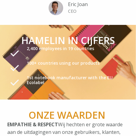
Eric Joan
CEO
HAMELIN IN CIJFERS
2,400 employees in 19 countries
100+ countries using our products
1st notebook manufacturer with the EU
Ecolabel
ONZE WAARDEN 
EMPATHIE & RESPECT
Wij hechten er grote waarde 
aan de uitdagingen van onze gebruikers, klanten, 