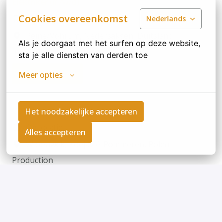
Elektriker (m/w/d)
Cookies overeenkomst
Op locatie
Nederlands
Peine/Vöhrum
,
Nedersaksen
,
Duitsland
Als je doorgaat met het surfen op deze website, 
Instandhaltung
sta je alle diensten van derden toe
Bekijk vacature
Meer opties
Operator Maszyn
Het noodzakelijke accepteren
Op locatie
Alles accepteren
Włocławek
,
Koejavië-Pommeren
,
Polen
Production
Bekijk vacature
OPEN SOLLICITATIE