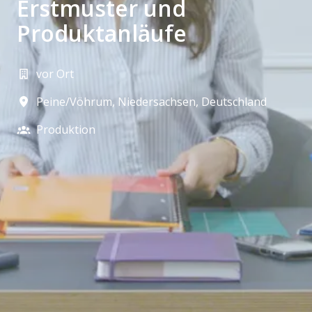
Erstmuster und
Produktanläufe
vor Ort
Peine/Vöhrum
,
Niedersachsen
,
Deutschland
Produktion