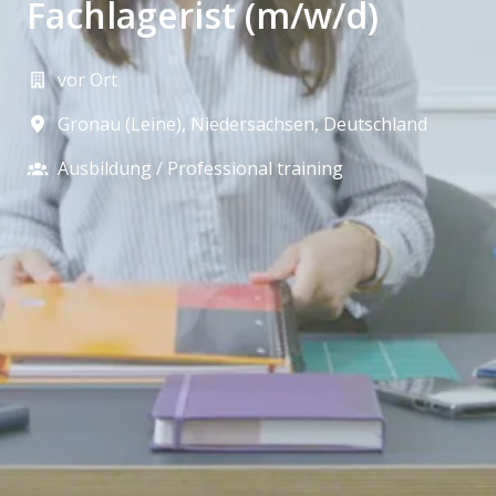
Fachlagerist (m/w/d)
vor Ort
Gronau (Leine)
,
Niedersachsen
,
Deutschland
Ausbildung / Professional training