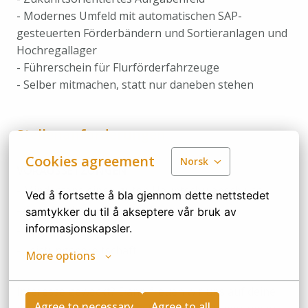
- Modernes Umfeld mit automatischen SAP-
gesteuerten Förderbändern und Sortieranlagen und
Hochregallager
- Führerschein für Flurförderfahrzeuge
- Selber mitmachen, statt nur daneben stehen
Stellenanforderungen
Cookies agreement
Norsk
VORAUSSETZUNGEN
- Mindestens einen guten Hauptschulabschluss
Ved å fortsette å bla gjennom dette nettstedet 
- Gute Mathe- und Deutschkenntnisse
samtykker du til å akseptere vår bruk av 
informasjonskapsler.
- Teamplayer
- Leistungsbereitschaft
More options
Interesse geweckt? Dann freuen wir uns auf deine
Agree to necessary
Agree to all