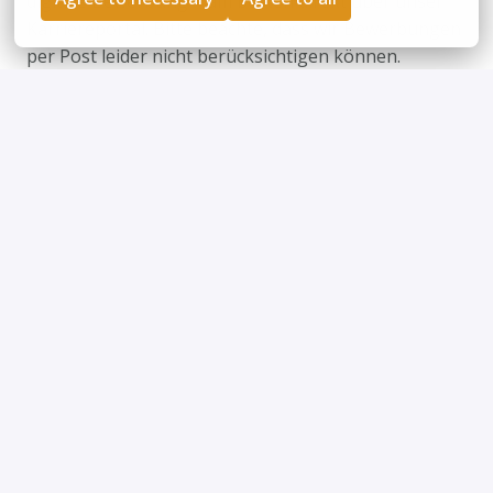
digitale Bewerbung – am besten direkt über unser
Karriereportal. Bitte beachte, dass wir Bewerbungen
per Post leider nicht berücksichtigen können.
Bewerben
Job teilen
Privacy policy