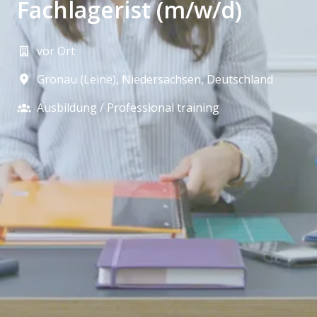
Fachlagerist (m/w/d)
vor Ort
Gronau (Leine)
,
Niedersachsen
,
Deutschland
Ausbildung / Professional training