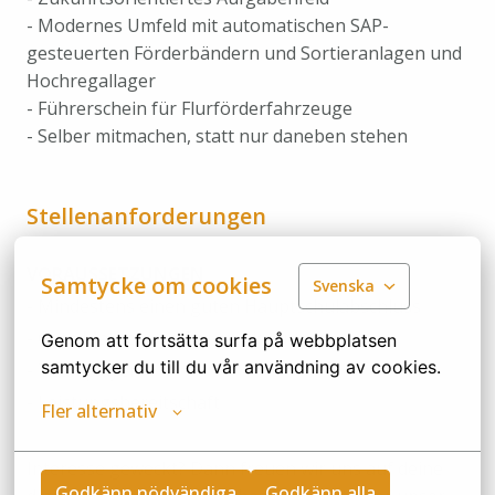
- Modernes Umfeld mit automatischen SAP-
gesteuerten Förderbändern und Sortieranlagen und
Hochregallager
- Führerschein für Flurförderfahrzeuge
- Selber mitmachen, statt nur daneben stehen
Stellenanforderungen
VORAUSSETZUNGEN
Samtycke om cookies
Svenska
- Mindestens einen guten Hauptschulabschluss
- Gute Mathe- und Deutschkenntnisse
Genom att fortsätta surfa på webbplatsen 
samtycker du till du vår användning av cookies.
- Teamplayer
- Leistungsbereitschaft
Fler alternativ
Interesse geweckt? Dann freuen wir uns auf deine
Godkänn nödvändiga
Godkänn alla