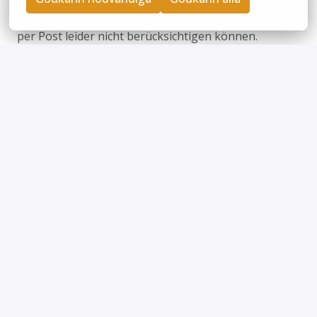
digitale Bewerbung – am besten direkt über unser
Karriereportal. Bitte beachte, dass wir Bewerbungen
per Post leider nicht berücksichtigen können.
Bewerben
Job teilen
Privacy policy