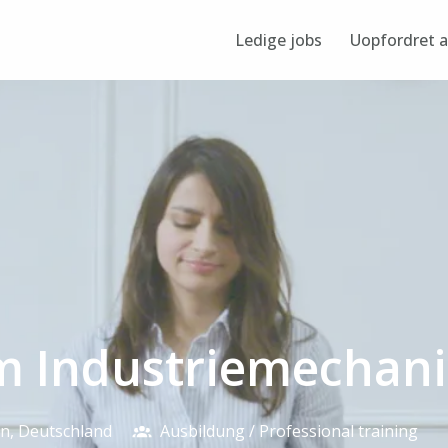
Ledige jobs
Uopfordret 
m Industriemechani
en
,
Deutschland
Ausbildung / Professional training