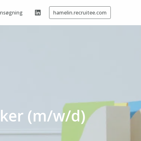
ansøgning
hamelin.recruitee.com
ker (m/w/d)