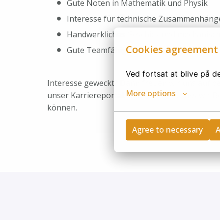
Gute Noten in Mathematik und Physik
Interesse für technische Zusammenhäng
Handwerkliches Geschick und mechanisch
Cookies agreement
Gute Teamfähigkeit
Ved fortsat at blive på 
Interesse geweckt? Dann freuen wir uns auf d
More options
unser Karriereportal. Bitte beachte, dass wir 
können.
Agree to necessary
A