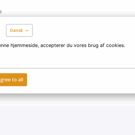
e
es Verständnis
Dansk
denne hjemmeside, accepterer du vores brug af cookies.
eine digitale Bewerbung – am besten direkt über
Bewerbungen per Post leider nicht berücksichtigen
gree to all