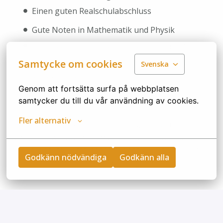
Einen guten Realschulabschluss
Gute Noten in Mathematik und Physik
Interesse für technische Zusammenhänge
Handwerkliches Geschick und mechanisches
Samtycke om cookies
Svenska
Verständnis
Genom att fortsätta surfa på webbplatsen 
Gute Teamfähigkeit
samtycker du till du vår användning av cookies.
Fler alternativ
Interesse geweckt? Dann freuen wir uns auf deine
digitale Bewerbung – am besten direkt über unser
Karriereportal. Bitte beachte, dass wir Bewerbungen
Godkänn nödvändiga
Godkänn alla
per Post leider nicht berücksichtigen können.
Bewerben