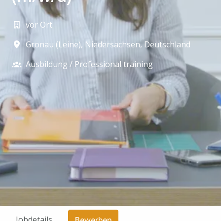
vor Ort
Gronau (Leine)
,
Niedersachsen
,
Deutschland
Ausbildung / Professional training
Jobdetails
Bewerben